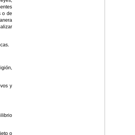
leyes,
entes
s o de
manera
alizar
icas.
igión,
ivos y
librio
jeto o