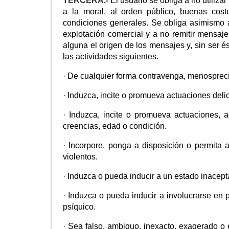
TERCERA.-
El usuario se obliga a no utilizar
a la moral, al orden público, buenas cos
condiciones generales. Se obliga asimismo a 
explotación comercial y a no remitir mensaj
alguna el origen de los mensajes y, sin ser ést
las actividades siguientes.
· De cualquier forma contravenga, menospreci
· Induzca, incite o promueva actuaciones delict
· Induzca, incite o promueva actuaciones, ac
creencias, edad o condición.
· Incorpore, ponga a disposición o permita 
violentos.
· Induzca o pueda inducir a un estado inacept
· Induzca o pueda inducir a involucrarse en p
psíquico.
· Sea falso, ambiguo, inexacto, exagerado o