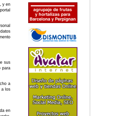
, y en
portal
rsonal
 datos
omento
de sus
o para
echo a
 a los
ada en