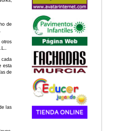
orks,
cho de
.
 otros
L..
n cada
e esta
fas de
de las