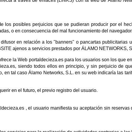
irecta a través de enlaces
(LINKS)
con la web de Álamo Netw
e los posibles perjuicios que se pudieran producir por el he
zadas, o en consecuencia del mal funcionamiento del navegador
or en relación a los "banners" o pancartas publicitarias u
EBSITE ajenos a servicios prestados por ÁLAMO NETWORKS, S.
frece la Web portaldecieza.es para los usuarios son los que e
za.es, siendo todos ellos en principio, y sin perjuicio de qu
to, en tal caso Álamo Networks, S.L. en su web indicaría las tari
rir en el futuro, el previo registro del usuario.
decieza.es , el usuario manifiesta su aceptación sin reservas 