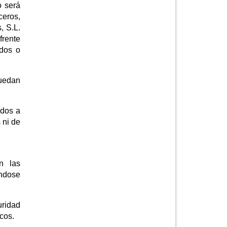
o será
ceros,
, S.L.
frente
idos o
uedan
idos a
 ni de
n las
éndose
uridad
cos.