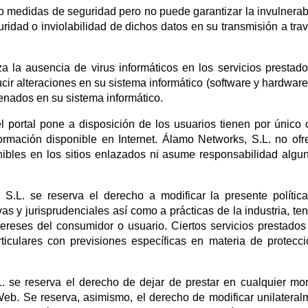
 medidas de seguridad pero no puede garantizar la invulnerab
uridad o inviolabilidad de dichos datos en su transmisión a tra
za la ausencia de virus informáticos en los servicios prestad
cir alteraciones en su sistema informático (software y hardware
enados en su sistema informático.
l portal pone a disposición de los usuarios tienen por único 
formación disponible en Internet. Álamo Networks, S.L. no ofr
onibles en los sitios enlazados ni asume responsabilidad algu
. se reserva el derecho a modificar la presente política
as y jurisprudenciales así como a prácticas de la industria, te
ereses del consumidor o usuario. Ciertos servicios prestados
culares con previsiones específicas en materia de protecc
. se reserva el derecho de dejar de prestar en cualquier m
Web. Se reserva, asimismo, el derecho de modificar unilateral