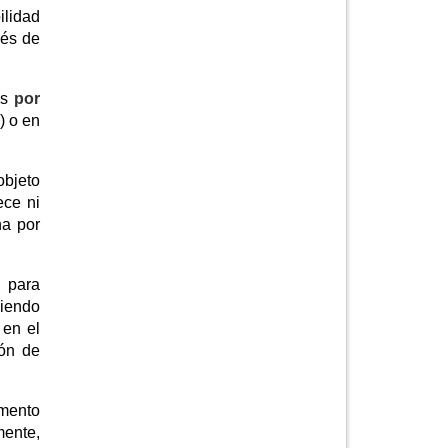
ilidad
vés de
os
por
) o en
objeto
ece ni
na por
 para
niendo
 en el
ión de
omento
mente,