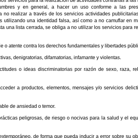
 los servicios para la realización de actividades contrarias a las 
tumbres y en general, a hacer un uso conforme a las pres
no realizar a través de los servicios actividades publicitaria
es utilizando una identidad falsa, así como a no camuflar en 
a una lista cerrada, se obliga a no utilizar los servicios para re
e o atente contra los derechos fundamentales y libertades públ
ivas, denigratorias, difamatorias, infamante y violentas.
titudes o ideas discriminatorias por razón de sexo, raza, rel
acceder a productos, elementos, mensajes y/o servicios delict
able de ansiedad o temor.
rácticas peligrosas, de riesgo o nocivas para la salud y el equi
 extemporáneo, de forma que pueda inducir a error sobre su ob