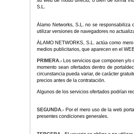
su web de modo directo, o bien de forma ind
S.L.
Álamo Networks, S.L. no se responsabiliza d
utilizar versiones de navegadores no actuali
ÁLAMO NETWORKS, S.L. actúa como mero difus
medios publicitarios, que aparecen en el W
PRIMERA.-
Los servicios que componen y/o o
momento sean ofertados dentro de portaldecie
circunstancia pueda variar, de carácter gratui
precios antes de la contratación.
Algunos de los servicios ofertados podrían reque
SEGUNDA.-
Por el mero uso de la web portal
presentes condiciones generales.