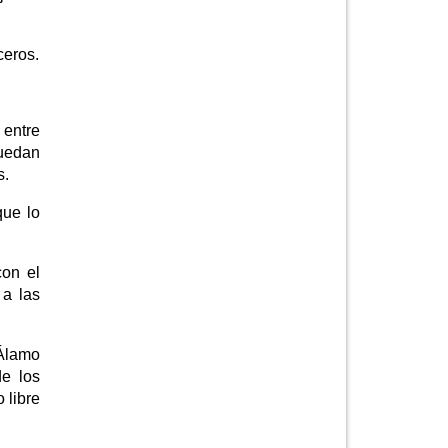
ceros.
 entre
puedan
s.
que lo
con el
 a las
 Álamo
de los
 libre