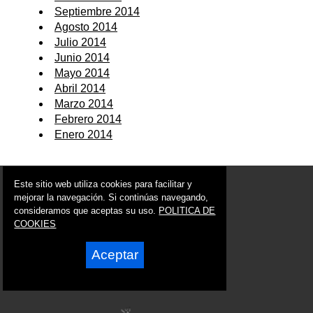
Septiembre 2014
Agosto 2014
Julio 2014
Junio 2014
Mayo 2014
Abril 2014
Marzo 2014
Febrero 2014
Enero 2014
© 2006 - 2026 Portal de Cieza Noticias
Este sitio web utiliza cookies para facilitar y
info@portaldecieza.es
mejorar la navegación. Si continúas navegando,
consideramos que aceptas su uso.
POLITICA DE
Síguenos en:
COOKIES
Aceptar