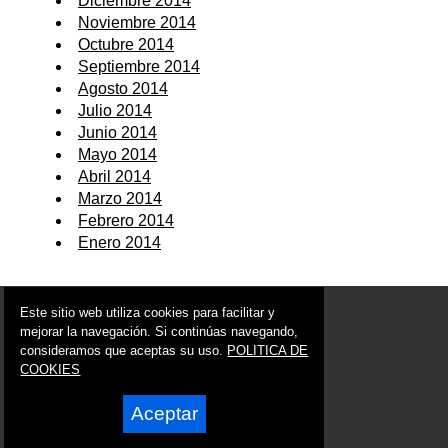
Diciembre 2014
Noviembre 2014
Octubre 2014
Septiembre 2014
Agosto 2014
Julio 2014
Junio 2014
Mayo 2014
Abril 2014
Marzo 2014
Febrero 2014
Enero 2014
© 2006 - 2026 Portal de Cieza Noticias
Este sitio web utiliza cookies para facilitar y
info@portaldecieza.es
mejorar la navegación. Si continúas navegando,
consideramos que aceptas su uso.
POLITICA DE
Síguenos en:
COOKIES
Aceptar