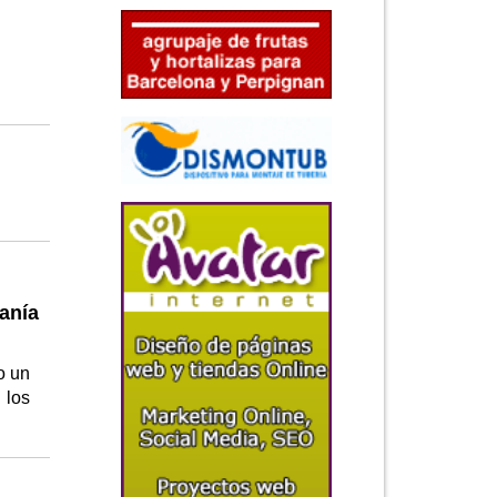
anía
o un
 los