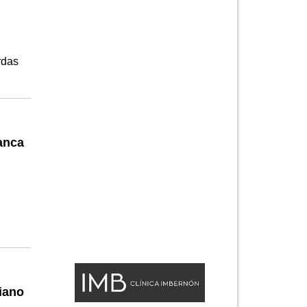
rdas
lanca
iano