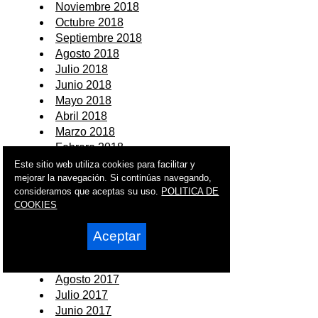
Noviembre 2018
Octubre 2018
Septiembre 2018
Agosto 2018
Julio 2018
Junio 2018
Mayo 2018
Abril 2018
Marzo 2018
Febrero 2018
Enero 2018
Este sitio web utiliza cookies para facilitar y
mejorar la navegación. Si continúas navegando,
2017
consideramos que aceptas su uso.
POLITICA DE
COOKIES
Diciembre 2017
Noviembre 2017
Aceptar
Octubre 2017
Septiembre 2017
Agosto 2017
Julio 2017
Junio 2017