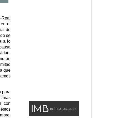
z-Real
 en el
cia de
ndo se
a a lo
-causa
vidad,
endrán
 mitad
da que
tramos
o para
ltimas
ue con
 éstos
embre,