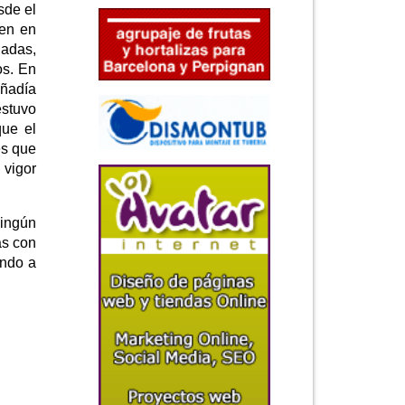
sde el
ien en
iadas,
os. En
añadía
estuvo
ue el
es que
 vigor
ningún
as con
ando a