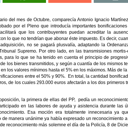
nario del mes de Octubre, comparecía Antonio Ignacio Martíne
obado por el Pleno que introducía importantes bonificaciones
acilitará que los contribuyentes puedan acreditar la ausen
con lo que no tendrían que abonar éste impuesto. Es decir, cua
 adquisición, no se pagará plusvalía, adaptando la Ordenanz
ribunal Supremo. Por otro lado, en las transmisiones mortis
s, para lo que se ha tenido en cuenta el principio de progresi
 de los bienes transmitidos, y según a cuantía de los mismos t
 en los valores mínimos hasta el 5% en los máximos. Más de la
ificaciones entre el 50% y 90%. En total, la cantidad bonifica
os, de los cuales 293.000 euros afectarán a los dos primeros 
oposición, la primera de ellas del PP, pedía un reconocimient
articipado en las labores de ayuda y asistencia durante las ú
conocimiento. Esa moción era totalmente innecesaria ya q
eno de manera unánime ya había expresado un reconocimiento a
 de reconocimiento más solemne el día de la Policía, 8 de Dici