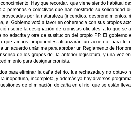
reconocimiento. Hay que recordar, que viene siendo habitual de
o a personas o colectivos que han mostrado su solidaridad b
 provocadas por la naturaleza (incendios, desprendimientos, r
ma, el Gobierno votó a favor en coherencia con sus propios act
ción sobre la designación de cronistas oficiales, a lo que se 
no adscrita y otra de sustitución del propio PP. El gobierno 
a que ambos proponentes alcanzarán un acuerdo, para lo q
egó a un acuerdo unánime para aprobar un Reglamento de Honor
onsenso de los grupos de la anterior legislatura, y una vez en
cedimiento para designar cronista.
dos para eliminar la caña del rio, fue rechazada y no obtuvo 
era inoportuna, incompleta, y además ya hay diversos program
uestiones de eliminación de caña en el rio, que se están llev