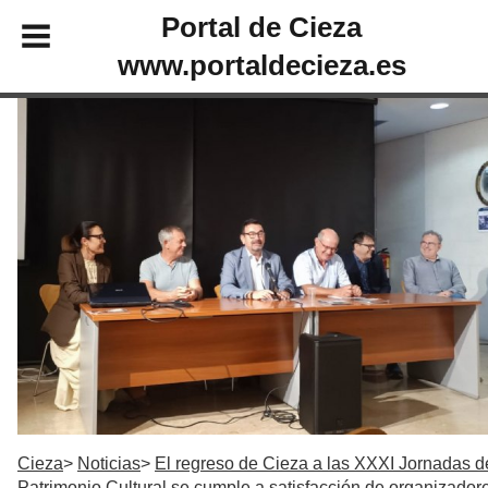
Portal de Cieza
www.portaldecieza.es
Cieza
Noticias
El regreso de Cieza a las XXXI Jornadas d
Patrimonio Cultural se cumple a satisfacción de organizador