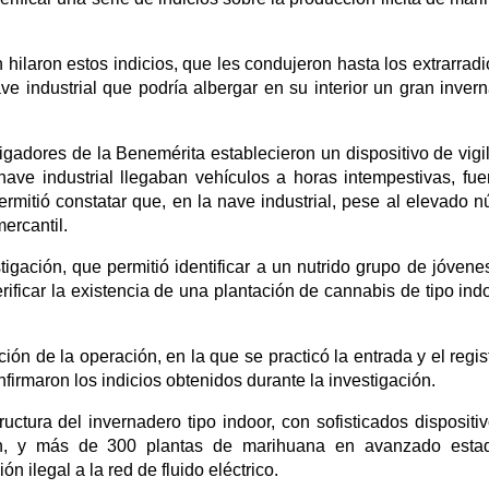
 hilaron estos indicios, que les condujeron hasta los extrarradi
e industrial que podría albergar en su interior un gran inver
tigadores de la Benemérita establecieron un dispositivo de vigi
ve industrial llegaban vehículos a horas intempestivas, fue
ermitió constatar que, en la nave industrial, pese al elevado 
ercantil.
tigación, que permitió identificar a un nutrido grupo de jóvene
erificar la existencia de una plantación de cannabis de tipo ind
ción de la operación, en la que se practicó la entrada y el regis
nfirmaron los indicios obtenidos durante la investigación.
ructura del invernadero tipo indoor, con sofisticados dispositi
ación, y más de 300 plantas de marihuana en avanzado est
 ilegal a la red de fluido eléctrico.