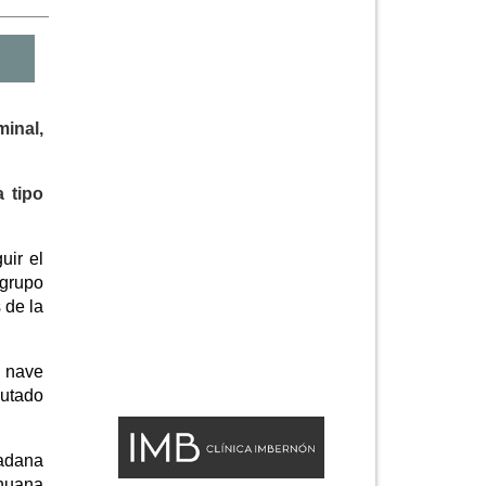
minal,
 tipo
uir el
 grupo
 de la
a nave
autado
dadana
ihuana