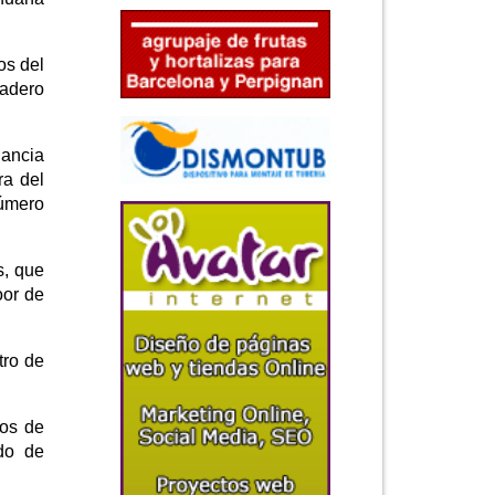
os del
nadero
lancia
ra del
número
s, que
oor de
tro de
vos de
ado de