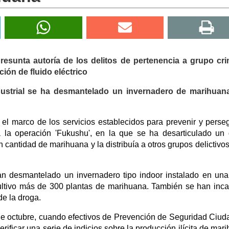
presunta autoría de los delitos de pertenencia a grupo cri
ión de fluido eléctrico
dustrial se ha desmantelado un invernadero de marihuana
el marco de los servicios establecidos para prevenir y perseg
a la operación 'Fukushu', en la que se ha desarticulado un
an cantidad de marihuana y la distribuía a otros grupos delictivos
han desmantelado un invernadero tipo indoor instalado en un
cultivo más de 300 plantas de marihuana. También se han inc
de la droga.
de octubre, cuando efectivos de Prevención de Seguridad Ciu
rificar una serie de indicios sobre la producción ilícita de mar