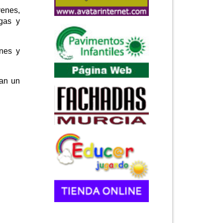
venes,
ogas y
ones y
ían un