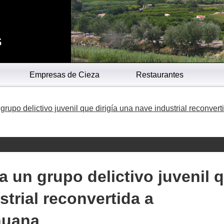
s
Empresas de Cieza
Restaurantes
upo delictivo juvenil que dirigía una nave industrial reconvert
 un grupo delictivo juvenil 
strial reconvertida a
huana