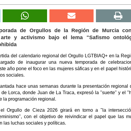
emporada de Orgullos de la Región de Murcia co
arte y activismo bajo el lema "Safismo ontológ
ohibida
artida del calendario regional del Orgullo LGTBIAQ+ en la Reg
ncargado de inaugurar una nueva temporada de celebracio
e año pone el foco en las mujeres sáficas y en el papel histór
os sociales.
elantada hace unas semanas durante la presentación regional 
 de Lorca, donde Juan de La Traca, expresó la "suerte" y el "
e la programación regional.
 el Orgullo de Cieza 2026 girará en torno a "la intersecci
feminismo", con el objetivo de reivindicar el papel que las m
as luchas sociales y políticas.