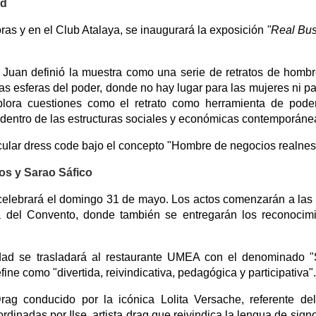
ad
ras y en el Club Atalaya, se inaugurará la exposición
"Real Bu
 Juan definió la muestra como una serie de retratos de homb
tas esferas del poder, donde no hay lugar para las mujeres ni pa
xplora cuestiones como el retrato como herramienta de pode
 dentro de las estructuras sociales y económicas contemporáne
cular dress code bajo el concepto "Hombre de negocios realnes
os y Sarao Sáfico
e celebrará el domingo 31 de mayo. Los actos comenzarán a las
 del Convento, donde también se entregarán los reconocim
vidad se trasladará al restaurante UMEA con el denominado 
ine como "divertida, reivindicativa, pedagógica y participativa".
rag conducido por la icónica Lolita Versache, referente de
dinadas por Ilse, artista drag que reivindica la lengua de signo