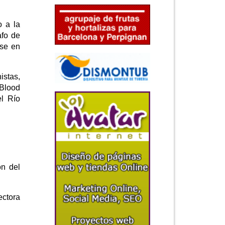
o a la
afo de
ose en
istas,
 Blood
el Río
ón del
ectora