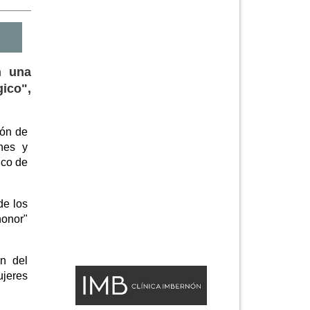
n una
ico",
ión de
nes y
ico de
de los
honor"
ón del
ujeres