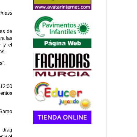
siness
res de
ra las
r y el
as.
s".
 12:00
ientos
"Sarao
l drag
s y el