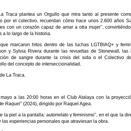
La Traca plantea un Orgullo que mira tanto al presente com
ido por el colectivo, recuerdan cómo hace unos 2.600 años S
es con un corazón capaz de amar a otra mujer", convirtiénd
a lo largo de la historia.
s que marcaron hitos dentro de las luchas LGTBIAQ+ y femin
n y Sylvia Rivera durante las revueltas de Stonewall, las
ón de sangre durante la crisis del sida o el Colectivo d
lo del concepto de interseccionalidad.
sde La Traca.
 mayo a las 20:00 horas en el Club Atalaya con la proyecci
 de Raquel"
(2024), dirigido por Raquel Agea.
 la piel a la pantalla: autorrelato y feminismo", en el que la dir
y las experiencias personales que atraviesan la obra.