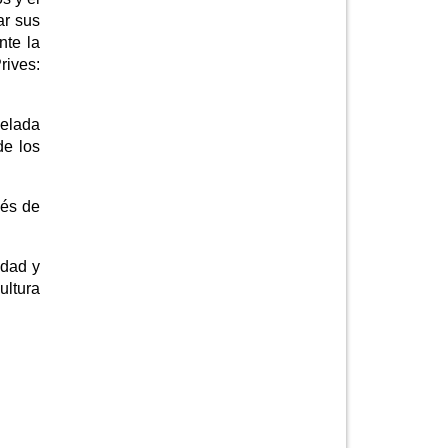
ar sus
nte la
rives:
velada
de los
vés de
idad y
ultura