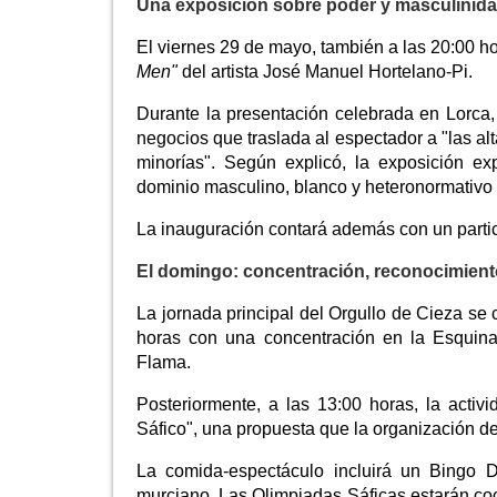
Una exposición sobre poder y masculinid
El viernes 29 de mayo, también a las 20:00 ho
Men"
del artista José Manuel Hortelano-Pi.
Durante la presentación celebrada en Lorca,
negocios que traslada al espectador a "las al
minorías". Según explicó, la exposición e
dominio masculino, blanco y heteronormativo
La inauguración contará además con un parti
El domingo: concentración, reconocimient
La jornada principal del Orgullo de Cieza s
horas con una concentración en la Esquina
Flama.
Posteriormente, a las 13:00 horas, la acti
Sáfico", una propuesta que la organización def
La comida-espectáculo incluirá un Bingo D
murciano. Las Olimpiadas Sáficas estarán coor