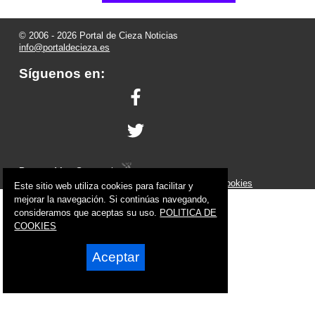
© 2006 - 2026 Portal de Cieza Noticias
info@portaldecieza.es
Síguenos en:
Powered by:
Superweb
Aviso Legal
-
Política de Privacidad
-
Política de Cookies
Este sitio web utiliza cookies para facilitar y
mejorar la navegación. Si continúas navegando,
consideramos que aceptas su uso.
POLITICA DE
COOKIES
Aceptar