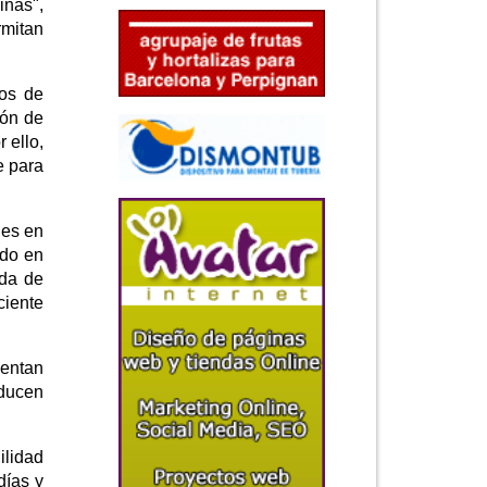
inas",
rmitan
uos de
ión de
 ello,
e para
des en
ado en
ida de
ciente
sentan
oducen
ilidad
días y