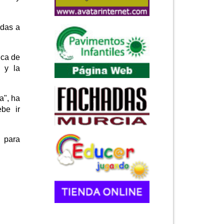
adas a
ica de
a y la
a", ha
ebe ir
n para