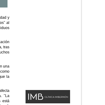
udad y
os" al
siduos
uación
, tras
muchos
on una
r como
que la
afecta
a. "La
s está