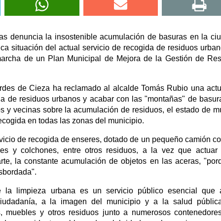
as denuncia la insostenible acumulación de basuras en la ci
ca situación del actual servicio de recogida de residuos urban
marcha de un Plan Municipal de Mejora de la Gestión de Re
erdes de Cieza ha reclamado al alcalde Tomás Rubio una act
ida de residuos urbanos y acabar con las "montañas" de basura
s y vecinas sobre la acumulación de residuos, el estado de 
recogida en todas las zonas del municipio.
servicio de recogida de enseres, dotado de un pequeño camión c
es y colchones, entre otros residuos, a la vez que actua
rte, la constante acumulación de objetos en las aceras, "por
esbordada".
 la limpieza urbana es un servicio público esencial que 
iudadanía, a la imagen del municipio y a la salud públic
, muebles y otros residuos junto a numerosos contenedore