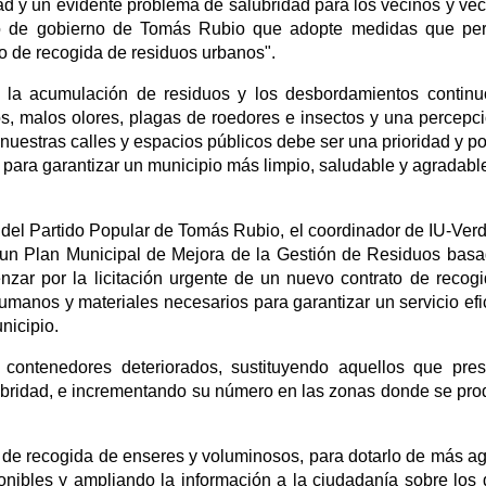
d y un evidente problema de salubridad para los vecinos y vec
ipo de gobierno de Tomás Rubio que adopte medidas que pe
cio de recogida de residuos urbanos".
 la acumulación de residuos y los desbordamientos contin
s, malos olores, plagas de roedores e insectos y una percepc
uestras calles y espacios públicos debe ser una prioridad y por
 para garantizar un municipio más limpio, saludable y agradabl
o del Partido Popular de Tomás Rubio, el coordinador de IU-Ver
 un Plan Municipal de Mejora de la Gestión de Residuos bas
nzar por la licitación urgente de un nuevo contrato de recog
umanos y materiales necesarios para garantizar un servicio efi
nicipio.
 contenedores deteriorados, sustituyendo aquellos que pre
ubridad, e incrementando su número en las zonas donde se pr
o de recogida de enseres y voluminosos, para dotarlo de más ag
ponibles y ampliando la información a la ciudadanía sobre los 