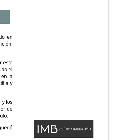
ado en
ición,
r este
ido el
 en la
illa y
 y los
dor de
ulo.
 quedó