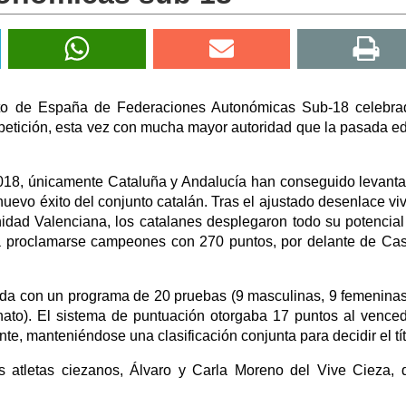
nato de España de Federaciones Autonómicas Sub-18 celebr
etición, esta vez con mucha mayor autoridad que la pasada ed
2018, únicamente Cataluña y Andalucía han conseguido levanta
nuevo éxito del conjunto catalán. Tras el ajustado desenlace viv
idad Valenciana, los catalanes desplegaron todo su potencial
a proclamarse campeones con 270 puntos, por delante de Cast
ada con un programa de 20 pruebas (9 masculinas, 9 femeninas
ato). El sistema de puntuación otorgaba 17 puntos al vence
e, manteniéndose una clasificación conjunta para decidir el tít
os atletas ciezanos, Álvaro y Carla Moreno del Vive Cieza,