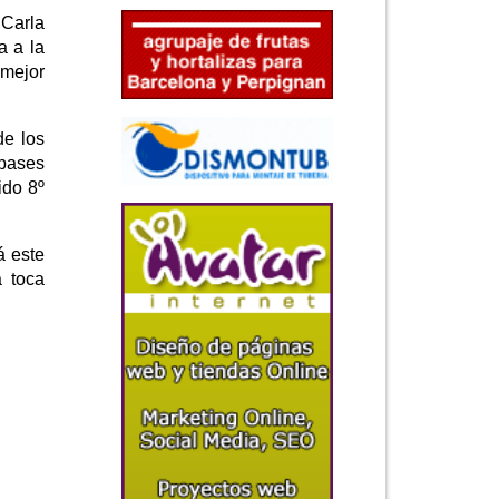
 Carla
a a la
 mejor
de los
mpases
ido 8º
á este
a toca