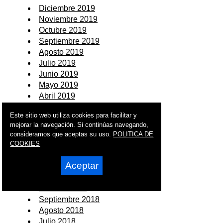
Diciembre 2019
Noviembre 2019
Octubre 2019
Septiembre 2019
Agosto 2019
Julio 2019
Junio 2019
Mayo 2019
Abril 2019
Marzo 2019
Este sitio web utiliza cookies para facilitar y
Febrero 2019
mejorar la navegación. Si continúas navegando,
Enero 2019
consideramos que aceptas su uso.
POLITICA DE
COOKIES
2018
Aceptar
Diciembre 2018
Noviembre 2018
Octubre 2018
Septiembre 2018
Agosto 2018
Julio 2018