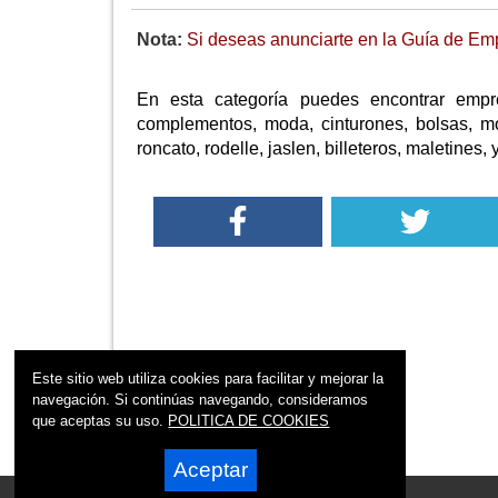
Nota:
Si deseas anunciarte en la Guía de Emp
En esta categoría puedes encontrar empr
complementos, moda, cinturones, bolsas, mo
roncato, rodelle, jaslen, billeteros, maletines
Este sitio web utiliza cookies para facilitar y mejorar la
navegación. Si continúas navegando, consideramos
que aceptas su uso.
POLITICA DE COOKIES
Aceptar