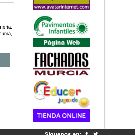
eria,
 puma,
Síguenos en: