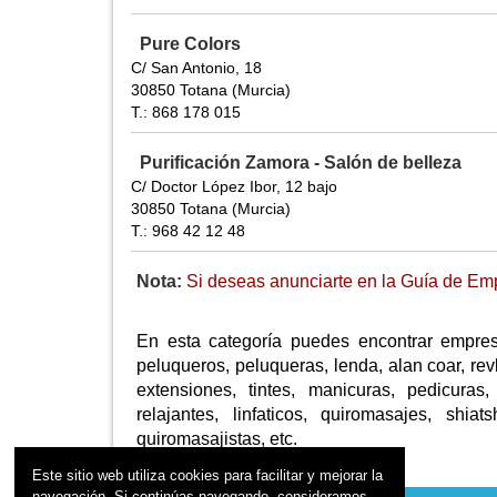
Pure Colors
C/ San Antonio, 18
30850 Totana (Murcia)
T.: 868 178 015
Purificación Zamora - Salón de belleza
C/ Doctor López Ibor, 12 bajo
30850 Totana (Murcia)
T.: 968 42 12 48
Nota:
Si deseas anunciarte en la Guía de Emp
En esta categoría puedes encontrar empres
peluqueros, peluqueras, lenda, alan coar, revl
extensiones, tintes, manicuras, pedicuras, 
relajantes, linfaticos, quiromasajes, shi
quiromasajistas, etc.
Este sitio web utiliza cookies para facilitar y mejorar la
navegación. Si continúas navegando, consideramos