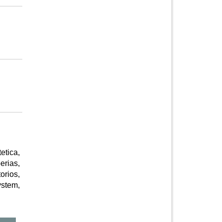
etica,
erias,
orios,
ystem,