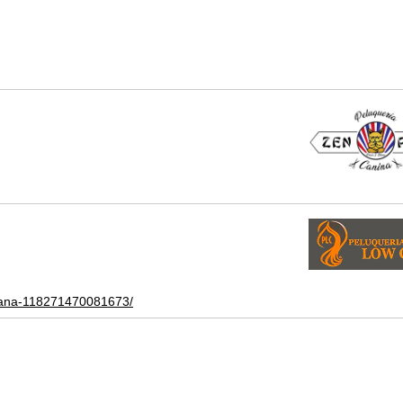
otana-118271470081673/