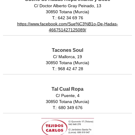
C/ Doctor Alberto Gray Peinado, 13
30850 Totana (Murcia)
T.: 642 34 69 76
https://www.facebook.com/Sue%C3%B1o-De-Hadas-
466751427125089/
Tacones Soul
C/ Mallorca, 19
30850 Totana (Murcia)
T.: 968 42 47 28
Tal Cual Ropa
C/ Puente, 4
30850 Totana (Murcia)
T.: 680 349 676