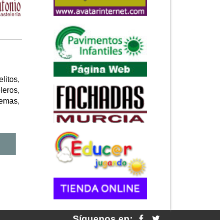
litos,
leros,
remas,
Síguenos en: