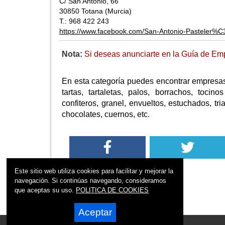
C/ San Antonio, 66
30850 Totana (Murcia)
T.: 968 422 243
https://www.facebook.com/San-Antonio-Pasteler
Nota:
Si deseas anunciarte en la Guía de Emp
En esta categoría puedes encontrar empresas 
tartas, tartaletas, palos, borrachos, tocino
confiteros, granel, envueltos, estuchados, tr
chocolates, cuernos, etc.
Este sitio web utiliza cookies para facilitar y mejorar la
navegación. Si continúas navegando, consideramos
que aceptas su uso.
POLITICA DE COOKIES
Aceptar