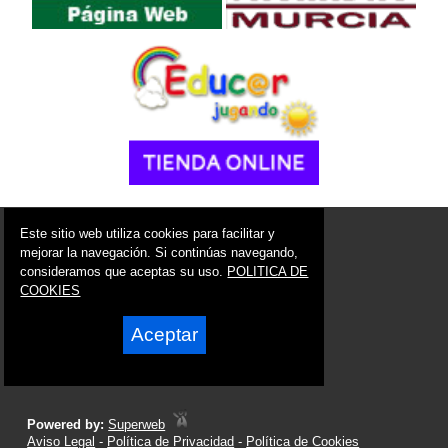
© 2006 - 2026 Portal de Cieza Noticias
Este sitio web utiliza cookies para facilitar y
info@portaldecieza.es
mejorar la navegación. Si continúas navegando,
consideramos que aceptas su uso.
POLITICA DE
Síguenos en:
COOKIES
Aceptar
Powered by:
Superweb
Aviso Legal
-
Política de Privacidad
-
Política de Cookies