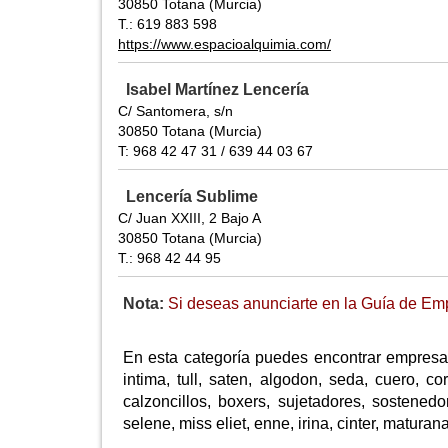
30850 Totana (Murcia)
T.: 619 883 598
https://www.espacioalquimia.com/
Isabel Martínez Lencería
C/ Santomera, s/n
30850 Totana (Murcia)
T: 968 42 47 31 / 639 44 03 67
Lencería Sublime
C/ Juan XXIII, 2 Bajo A
30850 Totana (Murcia)
T.: 968 42 44 95
Nota:
Si deseas anunciarte en la Guía de Emp
En esta categoría puedes encontrar empresas
intima, tull, saten, algodon, seda, cuero, co
calzoncillos, boxers, sujetadores, sostenedo
selene, miss eliet, enne, irina, cinter, matura