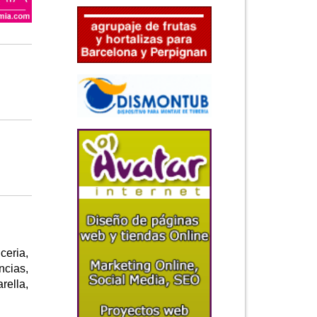
ceria,
ncias,
rella,