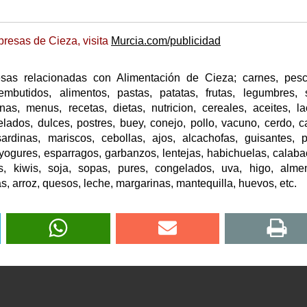
resas de Cieza, visita
Murcia.com/publicidad
sas relacionadas con Alimentación de Cieza; carnes, pesc
embutidos, alimentos, pastas, patatas, frutas, legumbres, 
inas, menus, recetas, dietas, nutricion, cereales, aceites, la
lados, dulces, postres, buey, conejo, pollo, vacuno, cerdo, ca
dinas, mariscos, cebollas, ajos, alcachofas, guisantes, pe
 yogures, esparragos, garbanzos, lentejas, habichuelas, calaba
es, kiwis, soja, sopas, pures, congelados, uva, higo, alme
s, arroz, quesos, leche, margarinas, mantequilla, huevos, etc.