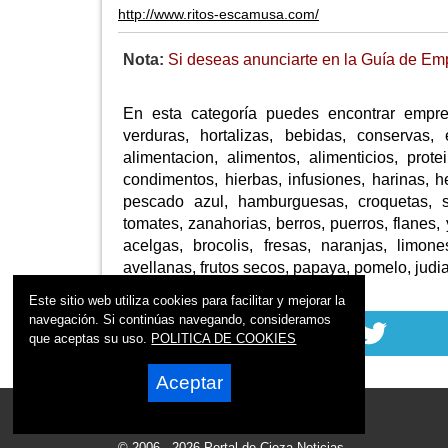
http://www.ritos-escamusa.com/
Nota:
Si deseas anunciarte en la Guía de Emp
En esta categoría puedes encontrar empre
verduras, hortalizas, bebidas, conservas, 
alimentacion, alimentos, alimenticios, prote
condimentos, hierbas, infusiones, harinas, he
pescado azul, hamburguesas, croquetas, sar
tomates, zanahorias, berros, puerros, flanes,
acelgas, brocolis, fresas, naranjas, limon
avellanas, frutos secos, papaya, pomelo, judia
Este sitio web utiliza cookies para facilitar y mejorar la
navegación. Si continúas navegando, consideramos
que aceptas su uso.
POLITICA DE COOKIES
Aceptar
© 2006 - 2026 Portal de Cieza Noticias