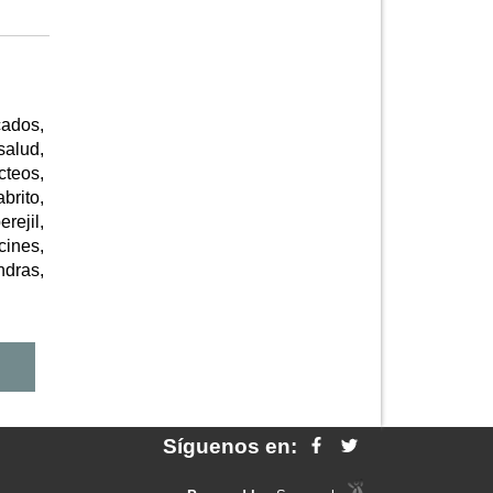
ados,
salud,
cteos,
brito,
rejil,
cines,
ndras,
Síguenos en: