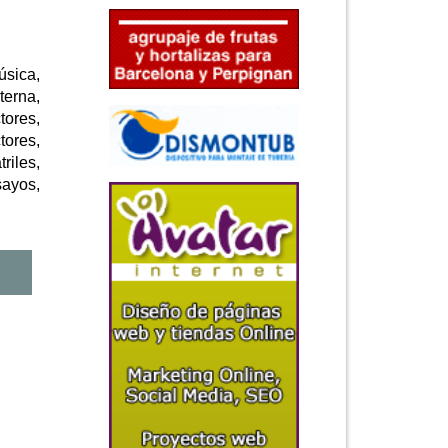
úsica,
terna,
tores,
tores,
riles,
sayos,