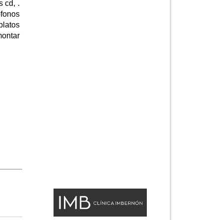
 cd, .
ófonos
platos
montar