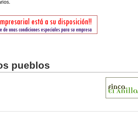
rios.
os pueblos