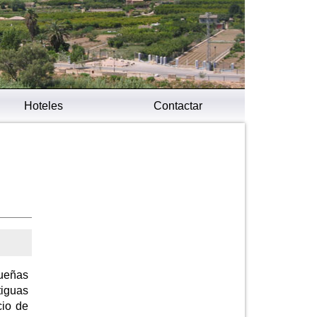
Hoteles
Contactar
queñas
tiguas
cio de