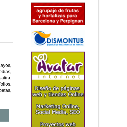
sayos,
edias,
atira,
olios,
petas,